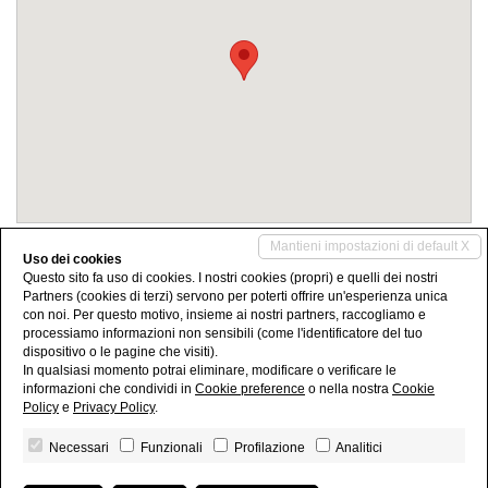
Mantieni impostazioni di default X
Condividi
Uso dei cookies
Questo sito fa uso di cookies. I nostri cookies (propri) e quelli dei nostri
Partners (cookies di terzi) servono per poterti offrire un'esperienza unica
con noi. Per questo motivo, insieme ai nostri partners, raccogliamo e
processiamo informazioni non sensibili (come l'identificatore del tuo
dispositivo o le pagine che visiti).
In qualsiasi momento potrai eliminare, modificare o verificare le
informazioni che condividi in
Cookie preference
o nella nostra
Cookie
Policy
e
Privacy Policy
.
Immobiliare Giannotta - P.IVA 02135900740 - Numero FIAIP 25060 - REA Brindisi
Necessari
Funzionali
Profilazione
Analitici
123218
Privacy Policy
-
Revoca consensi
- Powered by
Miogest.com