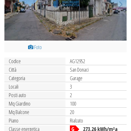
Prospetto
Foto
Codice
AG12952
Città
San Donaci
Categoria
Garage
Locali
3
Posti auto
2
Mq Giardino
100
Mq Balcone
20
Piano
Rialzato
Classe energetica
G
273,26 kWh/m²a